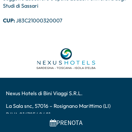
Studi di Sassari
CUP:
J83C21000320007
Nexus Hotels di Bini Viaggi S.R.L.
La Sala snc, 57016 – Rosignano Marittimo (LI)
P.IVA 01678540491
Copyright © 2026 - Bini Viaggi S.R.L.
PRENOTA
Privacy Policy