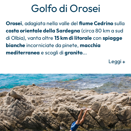
Golfo di Orosei
Orosei
, adagiata nella valle del
fiume Cedrino
sulla
costa orientale della Sardegna
(circa 80 km a sud
di Olbia), vanta oltre
15 km di litorale
con
spiagge
bianche
incorniciate da pinete,
macchia
mediterranea
e scogli di
granito
...
Leggi