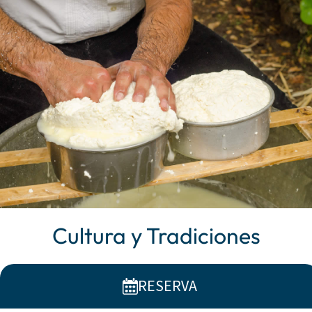
Cultura y Tradiciones
Orosei guarda un alma auténtica que vive entre
RESERVA
callejones de piedra, iglesias centenarias y patios
floridos. Las
fiestas populares
animan el
...