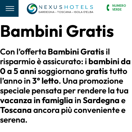
NUMERO
VERDE
Bambini Gratis
Con l’offerta
Bambini Gratis
il
risparmio è assicurato: i
bambini da
0 a 5 anni
soggiornano
gratis
tutto
l’anno in
3° letto
. Una promozione
speciale pensata per rendere la tua
vacanza in famiglia
in
Sardegna
e
Toscana
ancora più conveniente e
serena.