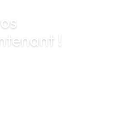
os
tenant !