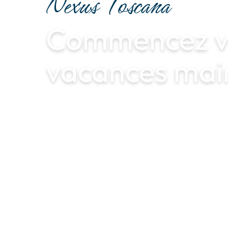
Nexus Toscana
Commencez v
vacances main