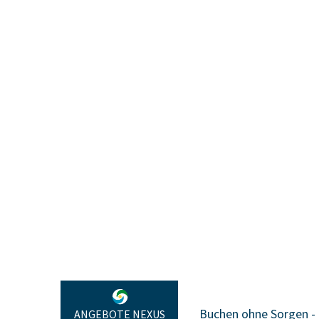
n ohne Sorgen - Reiseannullierung
Sonderang
ANGEBOTE NEXUS