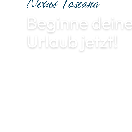
Nexus Toscana
Beginne dein
Urlaub jetzt!