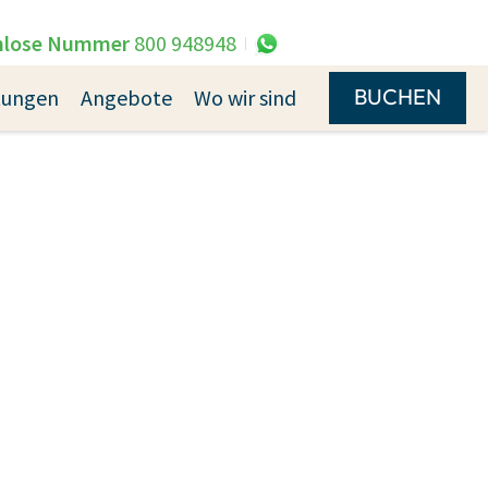
nlose Nummer
800 948948
BUCHEN
stungen
Angebote
Wo wir sind