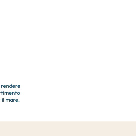
r rendere
ertimento
 il mare.