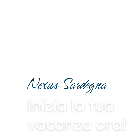
Nexus Sardegna
Inizia la tua
vacanza ora!