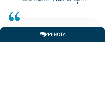
★
★
★
★
★
PRENOTA
Eleonora
Il posto è molto bello, immerso nel verde,
personale molto gentile e professionale. Il cibo
è a buffet ma variegato e ricco.