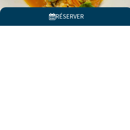
RÉSERVER
Culture et Traditions
Lacona
et ses environs préservent l’atmosphère
authentique de l’île d’Elbe, où la vie s’écoule entre
traditions maritimes et liens avec la terre. À
...
En savoir plus
Nos hébergements à
Lacona (Capoliveri), Isola